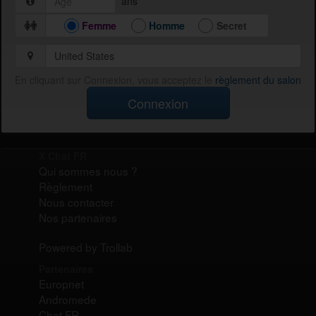
ans
Femme
Homme
Secret
En cliquant sur Connexion, vous acceptez le
règlement du salon
Connexion
X Chat FR
Qui sommes nous ?
Règlement
Nous contacter
Nos partenaires
Powered by Trollab
Partenaires
Europnet
Andromede
Chat FR