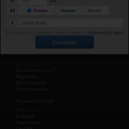
ans
Femme
Homme
Secret
En cliquant sur Connexion, vous acceptez le
règlement du salon
Connexion
X Chat FR
Qui sommes nous ?
Règlement
Nous contacter
Nos partenaires
Powered by Trollab
Partenaires
Europnet
Andromede
Chat FR